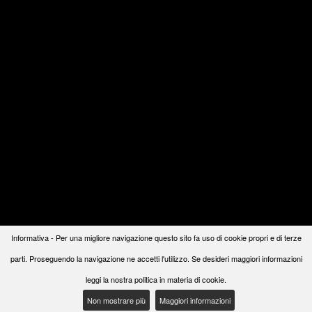
Informativa - Per una migliore navigazione questo sito fa uso di cookie propri e di terze
parti. Proseguendo la navigazione ne accetti l'utilizzo. Se desideri maggiori informazioni
leggi la nostra politica in materia di cookie.
Non mostrare più
Maggiori informazioni