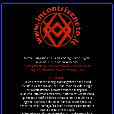
INCONTRI VENETO
by piccoletrasgressioni.it
MENU
Nessun annuncio