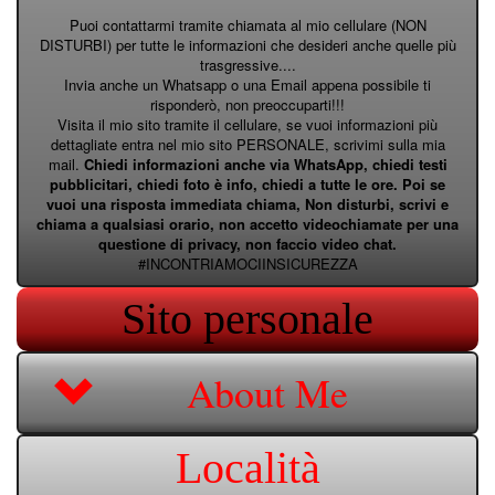
Puoi contattarmi tramite chiamata al mio cellulare (NON
DISTURBI) per tutte le informazioni che desideri anche quelle più
trasgressive....
Invia anche un Whatsapp o una Email appena possibile ti
risponderò, non preoccuparti!!!
Visita il mio sito tramite il cellulare, se vuoi informazioni più
dettagliate entra nel mio sito PERSONALE, scrivimi sulla mia
mail.
Chiedi informazioni anche via WhatsApp, chiedi testi
pubblicitari, chiedi foto è info, chiedi a tutte le ore. Poi se
vuoi una risposta immediata chiama, Non disturbi, scrivi e
chiama a qualsiasi orario, non accetto videochiamate per una
questione di privacy, non faccio video chat.
#INCONTRIAMOCIINSICUREZZA
Sito personale
About Me
Località