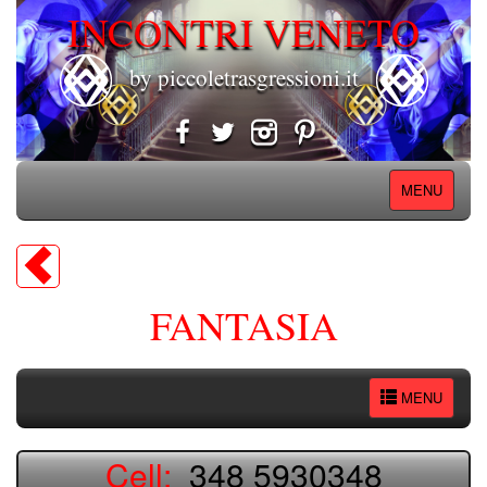
INCONTRI VENETO
by piccoletrasgressioni.it
MENU
FANTASIA
MENU
Cell:
348 5930348