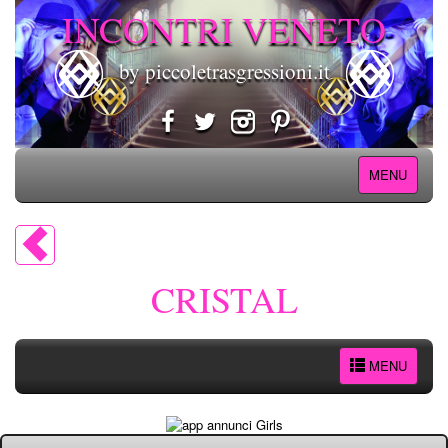
INCONTRI VENETO
by piccoletrasgressioni.it
MENU
CRISTAL
MENU