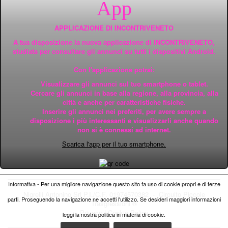
App
APPLICAZIONE DI INCONTRIVENETO
A tua disposizione la nuova applicazione di INCONTRIVENETO,
studiata per consultare gli annunci su tutti i dispositivi Android.
Con l'applicazione potrai:
Visualizzare gli annunci sul tuo smartphone o tablet.
Cercare gli annunci in base alla regione, alla provincia, alla
città e anche per caratteristiche fisiche.
Inserire gli annunci nei preferiti, per avere sempre a
disposizione i più interessanti e visualizzarli anche quando
non si è connessi ad internet.
Scarica l'app per il tuo smartphone.
Informativa - Per una migliore navigazione questo sito fa uso di cookie propri e di terze
Nigrelli Antonino Srl P.I./C.F. 01974570382 - Circuito
Piccole
parti. Proseguendo la navigazione ne accetti l'utilizzo. Se desideri maggiori informazioni
Trasgressioni ®
Privacy
|
Cookie Policy
leggi la nostra politica in materia di cookie.