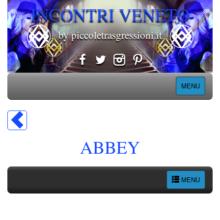
INCONTRI VENETO
by piccoletrasgressioni.it
MENU
ABBEY
MENU