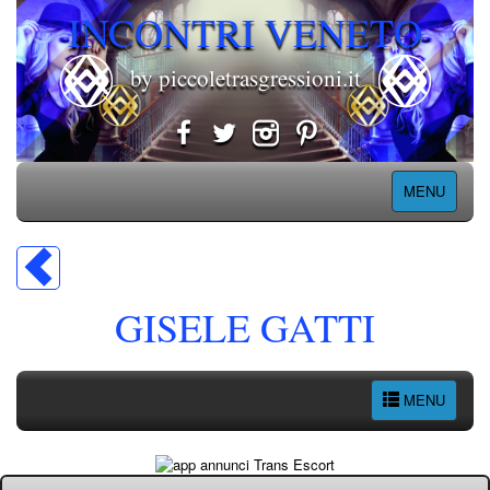
INCONTRI VENETO
by piccoletrasgressioni.it
MENU
GISELE GATTI
MENU