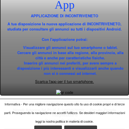
App
APPLICAZIONE DI INCONTRIVENETO
A tua disposizione la nuova applicazione di INCONTRIVENETO,
studiata per consultare gli annunci su tutti i dispositivi Android.
Con l'applicazione potrai:
Visualizzare gli annunci sul tuo smartphone o tablet.
Cercare gli annunci in base alla regione, alla provincia, alla
città e anche per caratteristiche fisiche.
Inserire gli annunci nei preferiti, per avere sempre a
disposizione i più interessanti e visualizzarli anche quando
non si è connessi ad internet.
Scarica l'app per il tuo smartphone.
Informativa - Per una migliore navigazione questo sito fa uso di cookie propri e di terze
Nigrelli Antonino Srl P.I./C.F. 01974570382 - Circuito
Piccole
parti. Proseguendo la navigazione ne accetti l'utilizzo. Se desideri maggiori informazioni
Trasgressioni ®
Privacy
|
Cookie Policy
leggi la nostra politica in materia di cookie.