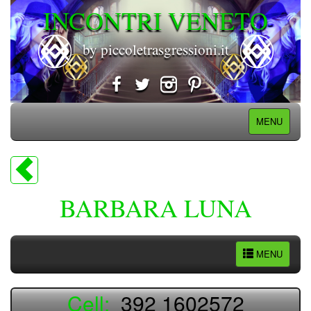
INCONTRI VENETO
by piccoletrasgressioni.it
MENU
BARBARA LUNA
MENU
Cell:
392 1602572