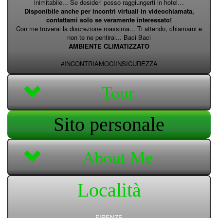
inimitabile... Se desideri posso raggiungerti in hotel…
Disponibile anche per incontri virtuali in videochiamata,
contattami solo se veramente interessato!
Con me troverai la discrezione massima... Ti attendo, chiamami e
non te ne pentirai... Baci Baci
AMBIENTE CLIMATIZZATO
#INCONTRIAMOCIINSICUREZZA
Tour
Sito personale
About Me
Località
FIRENZE