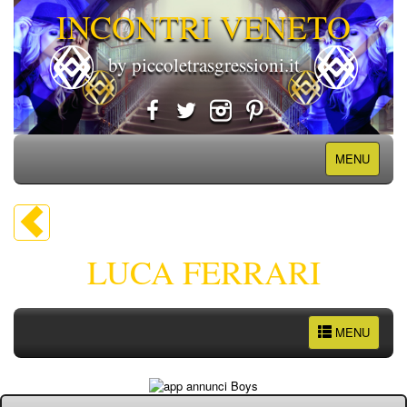
INCONTRI VENETO
by piccoletrasgressioni.it
MENU
LUCA FERRARI
MENU