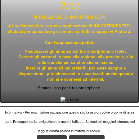
App
APPLICAZIONE DI INCONTRIVENETO
A tua disposizione la nuova applicazione di INCONTRIVENETO,
studiata per consultare gli annunci su tutti i dispositivi Android.
Con l'applicazione potrai:
Visualizzare gli annunci sul tuo smartphone o tablet.
Cercare gli annunci in base alla regione, alla provincia, alla
città e anche per caratteristiche fisiche.
Inserire gli annunci nei preferiti, per avere sempre a
disposizione i più interessanti e visualizzarli anche quando
non si è connessi ad internet.
Scarica l'app per il tuo smartphone.
Informativa - Per una migliore navigazione questo sito fa uso di cookie propri e di terze
Nigrelli Antonino Srl P.I./C.F. 01974570382 - Circuito
Piccole
parti. Proseguendo la navigazione ne accetti l'utilizzo. Se desideri maggiori informazioni
Trasgressioni ®
Privacy
|
Cookie Policy
leggi la nostra politica in materia di cookie.