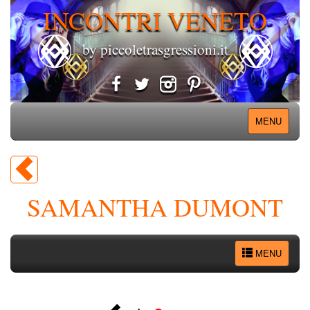
INCONTRI VENETO
by piccoletrasgressioni.it
MENU
SAMANTHA DUMONT
MENU