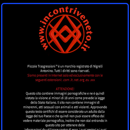
INCONTRI VENETO
by piccoletrasgressioni.it
MENU
Nessun annuncio