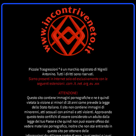
INCONTRI VENETO
by piccoletrasgressioni.it
MENU
Nessun annuncio